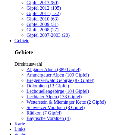
Gipfel 2013 (80)
Gipfel 2012 (105)
Gipfel 2011 (132)
Gipfel 2010 (63)
Gipfel 2009 (31)
Gipfel 2008 (27)
Gipfel 2007-2003 (20)
Gebiete
Gebiete
Direktauswahl
Allgäuer Alpen (389 Gipfel)
Ammergauer Alpen (109 Gipfel)
Bregenzerwald Gebirge (87 Gipfel)
Dolomiten (13 Gipfel)
Lechquellengebirge (104 Gipfel)
Lechtaler Alpen (133 Gipfel)
Wetterstein & Mieminger Kette (2 Gipfel)
Schweizer Voralpen (8 Gipfel)
Rätikon (7 Gipfel)
Bayrische Voralpen (4)
Karte
Links
Suche