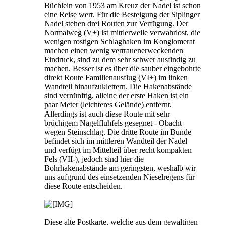
Büchlein von 1953 am Kreuz der Nadel ist schon
eine Reise wert. Für die Besteigung der Siplinger
Nadel stehen drei Routen zur Verfügung. Der
Normalweg (V+) ist mittlerweile verwahrlost, die
wenigen rostigen Schlaghaken im Konglomerat
machen einen wenig vertrauenerweckenden
Eindruck, sind zu dem sehr schwer ausfindig zu
machen. Besser ist es über die sauber eingebohrte
direkt Route Familienausflug (VI+) im linken
Wandteil hinaufzuklettern. Die Hakenabstände
sind vernünftig, alleine der erste Haken ist ein
paar Meter (leichteres Gelände) entfernt.
Allerdings ist auch diese Route mit sehr
brüchigem Nagelfluhfels gesegnet - Obacht
wegen Steinschlag. Die dritte Route im Bunde
befindet sich im mittleren Wandteil der Nadel
und verfügt im Mittelteil über recht kompakten
Fels (VII-), jedoch sind hier die
Bohrhakenabstände am geringsten, weshalb wir
uns aufgrund des einsetzenden Nieselregens für
diese Route entscheiden.
Diese alte Postkarte, welche aus dem gewaltigen