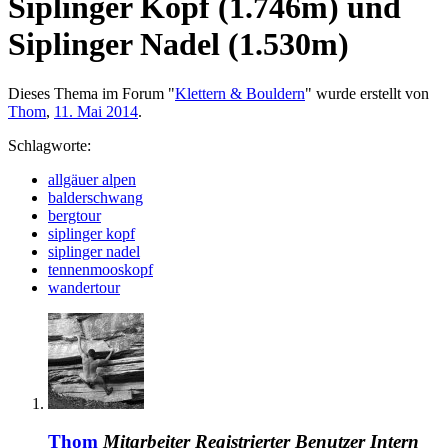
Siplinger Kopf (1.746m) und
Siplinger Nadel (1.530m)
Dieses Thema im Forum "
Klettern & Bouldern
" wurde erstellt von
Thom
,
11. Mai 2014
.
Schlagworte:
allgäuer alpen
balderschwang
bergtour
siplinger kopf
siplinger nadel
tennenmooskopf
wandertour
Thom
Mitarbeiter
Registrierter Benutzer
Intern