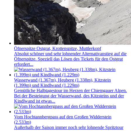
Öfnerspitze Ostgrat, Krottenspitze, Muttlerkopf
Absolut schöner und sehr lohnender Alternativanstieg auf die
Öfnerspitze. Speziell das Lösen des Tickets für den Ostgrat
erfordert...
Wasserwand (1.367m), Heuberg (1.338m), Kitzstein
(1.399m) und Kindlwand (1.229m)
Gemütliche Halbtagestour im Herzen der Chiemgauer Alpen.
Bei der Besteigung der Wasserwand, des Kitzsteins und der
Kindlwand ist etwas...
Vom Hochtannbergpass auf den Großen Widderstein
(2.533m)
Außerhalb der Saison immer noch sehr lohnende Spritztour