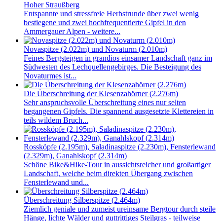
Hoher Straußberg
Entspannte und stressfreie Herbstrunde über zwei wenig
bestiegene und zwei hochfrequentierte Gipfel in den
Ammergauer Alpen - weitere...
Novaspitze (2.022m) und Novaturm (2.010m)
Feines Bergsteigen in grandios einsamer Landschaft ganz im
Südwesten des Lechquellengebirges. Die Besteigung des
Novaturmes ist...
Die Überschreitung der Klesenzahörner (2.276m)
Sehr anspruchsvolle Überschreitung eines nur selten
begangenen Gipfels. Die spannend ausgesetzte Klettereien in
teils wildem Bruch...
Rossköpfe (2.195m), Saladinaspitze (2.230m), Fensterlewand
(2.329m), Ganahlskopf (2.314m)
Schöne Bike&Hike-Tour in aussichtsreicher und großartiger
Landschaft, welche beim direkten Übergang zwischen
Fensterlewand und...
Überschreitung Silberspitze (2.464m)
Ziemlich geniale und zumeist ureinsame Bergtour durch steile
Hänge, lichte Wälder und guttrittiges Steilgras - teilweise