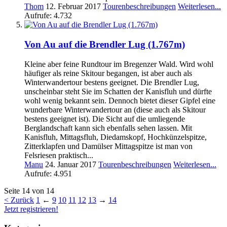
Thom
12. Februar 2017
Tourenbeschreibungen
Weiterlesen...
Aufrufe: 4.732
Von Au auf die Brendler Lug (1.767m)
Kleine aber feine Rundtour im Bregenzer Wald. Wird wohl
häufiger als reine Skitour begangen, ist aber auch als
Winterwandertour bestens geeignet. Die Brendler Lug,
unscheinbar steht Sie im Schatten der Kanisfluh und dürfte
wohl wenig bekannt sein. Dennoch bietet dieser Gipfel eine
wunderbare Winterwandertour an (diese auch als Skitour
bestens geeignet ist). Die Sicht auf die umliegende
Berglandschaft kann sich ebenfalls sehen lassen. Mit
Kanisfluh, Mittagsfluh, Diedamskopf, Hochkünzelspitze,
Zitterklapfen und Damülser Mittagspitze ist man von
Felsriesen praktisch...
Manu
24. Januar 2017
Tourenbeschreibungen
Weiterlesen...
Aufrufe: 4.951
Seite 14 von 14
< Zurück
1
←
9
10
11
12
13
→
14
Jetzt registrieren!