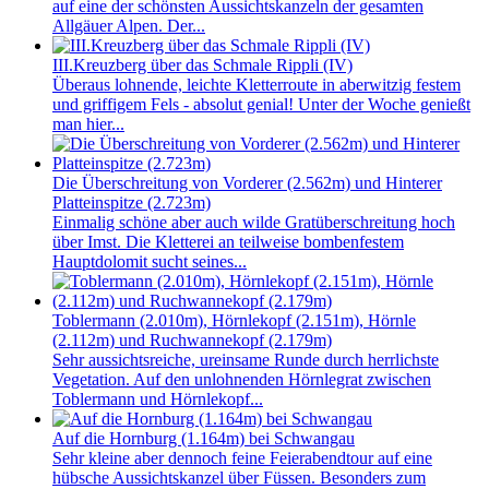
auf eine der schönsten Aussichtskanzeln der gesamten
Allgäuer Alpen. Der...
III.Kreuzberg über das Schmale Rippli (IV)
Überaus lohnende, leichte Kletterroute in aberwitzig festem
und griffigem Fels - absolut genial! Unter der Woche genießt
man hier...
Die Überschreitung von Vorderer (2.562m) und Hinterer
Platteinspitze (2.723m)
Einmalig schöne aber auch wilde Gratüberschreitung hoch
über Imst. Die Kletterei an teilweise bombenfestem
Hauptdolomit sucht seines...
Toblermann (2.010m), Hörnlekopf (2.151m), Hörnle
(2.112m) und Ruchwannekopf (2.179m)
Sehr aussichtsreiche, ureinsame Runde durch herrlichste
Vegetation. Auf den unlohnenden Hörnlegrat zwischen
Toblermann und Hörnlekopf...
Auf die Hornburg (1.164m) bei Schwangau
Sehr kleine aber dennoch feine Feierabendtour auf eine
hübsche Aussichtskanzel über Füssen. Besonders zum