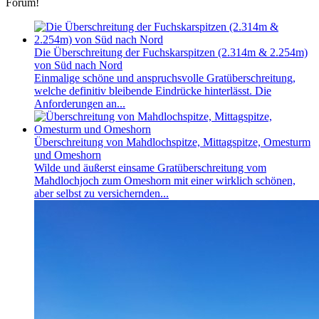
Forum!
Die Überschreitung der Fuchskarspitzen (2.314m & 2.254m)
von Süd nach Nord
Einmalige schöne und anspruchsvolle Gratüberschreitung,
welche definitiv bleibende Eindrücke hinterlässt. Die
Anforderungen an...
Überschreitung von Mahdlochspitze, Mittagspitze, Omesturm
und Omeshorn
Wilde und äußerst einsame Gratüberschreitung vom
Mahdlochjoch zum Omeshorn mit einer wirklich schönen,
aber selbst zu versichernden...