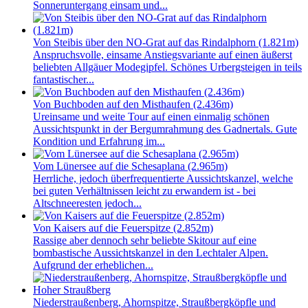
Sonneruntergang einsam und...
Von Steibis über den NO-Grat auf das Rindalphorn (1.821m)
Anspruchsvolle, einsame Anstiegsvariante auf einen äußerst
beliebten Allgäuer Modegipfel. Schönes Urbergsteigen in teils
fantastischer...
Von Buchboden auf den Misthaufen (2.436m)
Ureinsame und weite Tour auf einen einmalig schönen
Aussichtspunkt in der Bergumrahmung des Gadnertals. Gute
Kondition und Erfahrung im...
Vom Lünersee auf die Schesaplana (2.965m)
Herrliche, jedoch überfrequentierte Aussichtskanzel, welche
bei guten Verhältnissen leicht zu erwandern ist - bei
Altschneeresten jedoch...
Von Kaisers auf die Feuerspitze (2.852m)
Rassige aber dennoch sehr beliebte Skitour auf eine
bombastische Aussichtskanzel in den Lechtaler Alpen.
Aufgrund der erheblichen...
Niederstraußenberg, Ahornspitze, Straußbergköpfle und