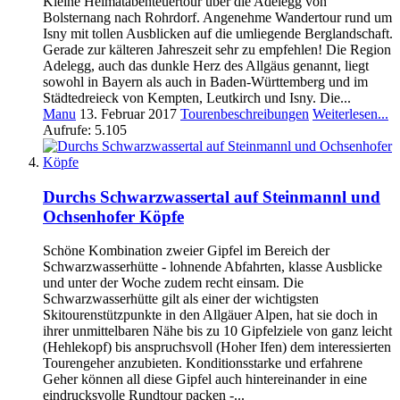
Kleine Heimatabenteuertour über die Adelegg von
Bolsternang nach Rohrdorf. Angenehme Wandertour rund um
Isny mit tollen Ausblicken auf die umliegende Berglandschaft.
Gerade zur kälteren Jahreszeit sehr zu empfehlen! Die Region
Adelegg, auch das dunkle Herz des Allgäus genannt, liegt
sowohl in Bayern als auch in Baden-Württemberg und im
Städtedreieck von Kempten, Leutkirch und Isny. Die...
Manu
13. Februar 2017
Tourenbeschreibungen
Weiterlesen...
Aufrufe: 5.105
Durchs Schwarzwassertal auf Steinmannl und
Ochsenhofer Köpfe
Schöne Kombination zweier Gipfel im Bereich der
Schwarzwasserhütte - lohnende Abfahrten, klasse Ausblicke
und unter der Woche zudem recht einsam. Die
Schwarzwasserhütte gilt als einer der wichtigsten
Skitourenstützpunkte in den Allgäuer Alpen, hat sie doch in
ihrer unmittelbaren Nähe bis zu 10 Gipfelziele von ganz leicht
(Hehlekopf) bis anspruchsvoll (Hoher Ifen) dem interessierten
Tourengeher anzubieten. Konditionsstarke und erfahrene
Geher können all diese Gipfel auch hintereinander in eine
eindrucksvolle Rundtour packen -...