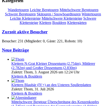
Kategorien
Wandertouren
Leichte Bergtouren
Mittelschwere Bergtouren
Schwere Bergtouren
Skitouren / Snowboardtouren
Wintertouren
Leichte Klettersteige
Mittelschwere Klettersteige
Schwere
Klettersteige
Klettern
Bouldern
Klettergärten
Zurzeit aktive Besucher
Besucher: 231 (Mitglieder: 0, Gäste: 221, Robots: 10)
Neue Beiträge
Klettern
N-Grat Kleiner Drusenturm (2.754m), Mittlerer
(2.782m) und Großer Drusenturm (2.830m)
Zuletzt: Thom,
3. August 2026 um 12:24 Uhr
Klettern & Bouldern
Klettern
Blaubär (IV+) an den Unteren Spullerplatten
Zuletzt: Thom,
31. Juli 2026
Klettern & Bouldern
Mittelschwere Bergtour
Überschreitung des Kenzenkopfes